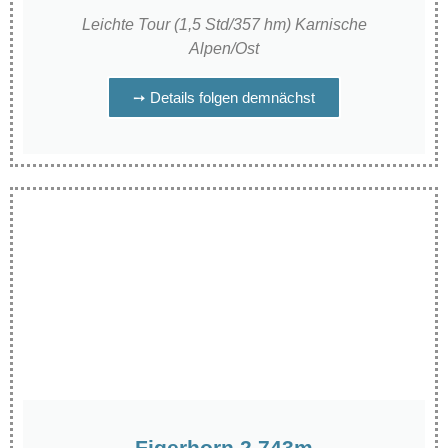
Leichte Tour (1,5 Std/357 hm) Karnische
Alpen/Ost
➙ Details folgen demnächst
Figerhorn 2.743m