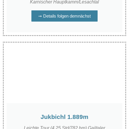
Karnischer Hauptkamm/Lesachtal
➙ Details folgen demnächst
Jukbichl 1.889m
Leichte Tour (4,25 Std/782 hm) Gailtaler