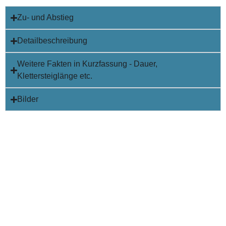
Zu- und Abstieg
Detailbeschreibung
Weitere Fakten in Kurzfassung - Dauer,
Klettersteiglänge etc.
Bilder
info@bergsport-suedalpen.at
Impressum