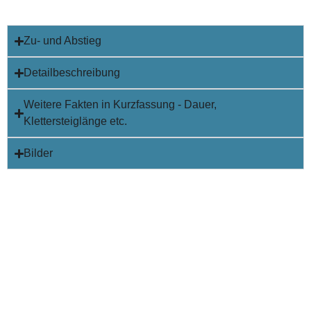
Zu- und Abstieg
Detailbeschreibung
Weitere Fakten in Kurzfassung - Dauer,
Klettersteiglänge etc.
Bilder
info@bergsport-suedalpen.at
Impressum